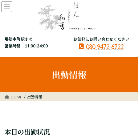
コ
ナ
ン
ビ
テ
ゲ
ン
ー
ツ
シ
へ
ョ
堺筋本町駅すぐ
お気軽にお問い合わせください
ス
ン
080-9472-6722
キ
に
営業時間 11:00-24:00
ッ
移
プ
動
出勤情報
HOME
出勤情報
本日の出勤状況