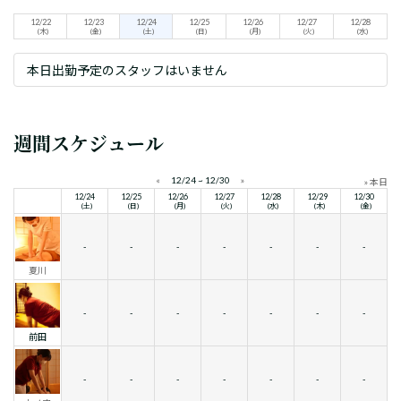
12/22
12/23
12/24
12/25
12/26
12/27
12/28
(木)
(金)
(土)
(日)
(月)
(火)
(水)
本日出勤予定のスタッフはいません
週間スケジュール
«
12/24 ~ 12/30
»
» 本日
12/24
12/25
12/26
12/27
12/28
12/29
12/30
(土)
(日)
(月)
(火)
(水)
(木)
(金)
-
-
-
-
-
-
-
夏川
-
-
-
-
-
-
-
前田
-
-
-
-
-
-
-