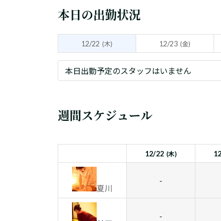
本日の出勤状況
12/22
12/23
(木)
(金)
本日出勤予定のスタッフはいません
週間スケジュール
12/22
1
(木)
-
夏川
-