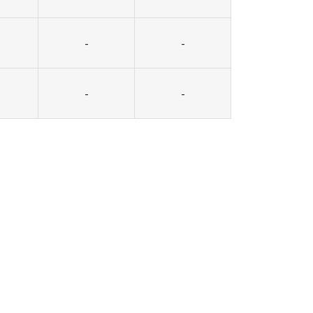
-
-
-
-