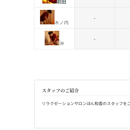
前田
-
木ノ内
-
沖
スタッフのご紹介
リラクゼーションサロンほん和香のスタッフを