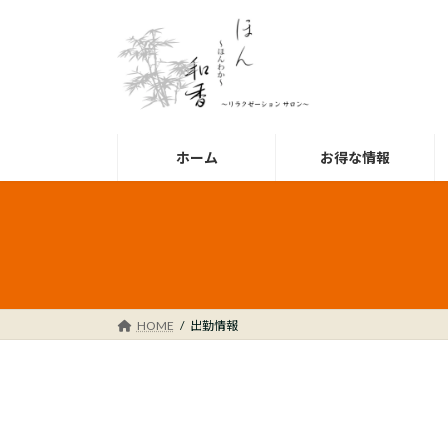
コ
ナ
ン
ビ
テ
ゲ
ン
ー
ツ
シ
へ
ョ
ス
ン
ホーム
お得な情報
キ
に
ッ
移
プ
動
HOME
出勤情報