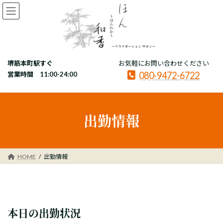
コ
ナ
ン
ビ
テ
ゲ
ン
ー
ツ
シ
へ
ョ
堺筋本町駅すぐ
お気軽にお問い合わせください
ス
ン
080-9472-6722
キ
に
営業時間 11:00-24:00
ッ
移
プ
動
出勤情報
HOME
出勤情報
本日の出勤状況