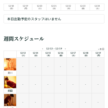
12/18
12/19
12/20
12/21
12/22
12/23
12/24
(日)
(月)
(火)
(水)
(木)
(金)
(土)
本日出勤予定のスタッフはいません
週間スケジュール
«
12/13 ~ 12/19
»
» 本日
12/13
12/14
12/15
12/16
12/17
12/18
12/19
(火)
(水)
(木)
(金)
(土)
(日)
(月)
-
-
-
-
-
-
-
夏川
-
-
-
-
-
-
-
前田
-
-
-
-
-
-
-