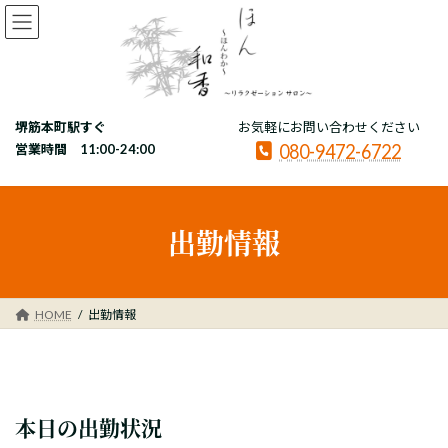
コ
ナ
ン
ビ
テ
ゲ
ン
ー
ツ
シ
へ
ョ
堺筋本町駅すぐ
お気軽にお問い合わせください
ス
ン
080-9472-6722
キ
に
営業時間 11:00-24:00
ッ
移
プ
動
出勤情報
HOME
出勤情報
本日の出勤状況