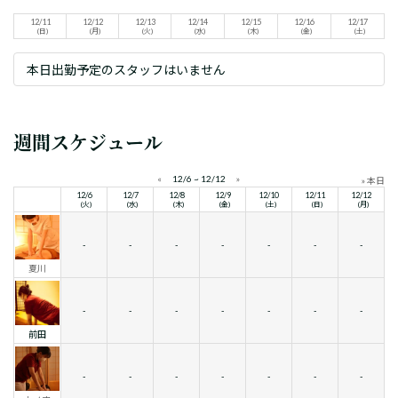
12/11
12/12
12/13
12/14
12/15
12/16
12/17
(日)
(月)
(火)
(水)
(木)
(金)
(土)
本日出勤予定のスタッフはいません
週間スケジュール
«
12/6 ~ 12/12
»
» 本日
12/6
12/7
12/8
12/9
12/10
12/11
12/12
(火)
(水)
(木)
(金)
(土)
(日)
(月)
-
-
-
-
-
-
-
夏川
-
-
-
-
-
-
-
前田
-
-
-
-
-
-
-