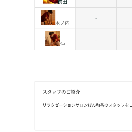
前田
-
木ノ内
-
沖
スタッフのご紹介
リラクゼーションサロンほん和香のスタッフを