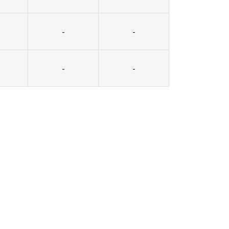
-
-
-
-