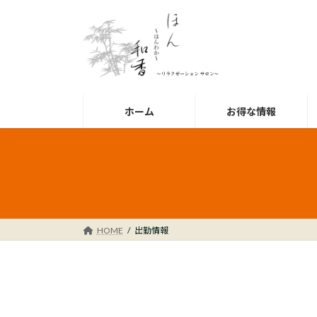
コ
ナ
ン
ビ
テ
ゲ
ン
ー
ツ
シ
へ
ョ
ス
ン
ホーム
お得な情報
キ
に
ッ
移
プ
動
HOME
出勤情報