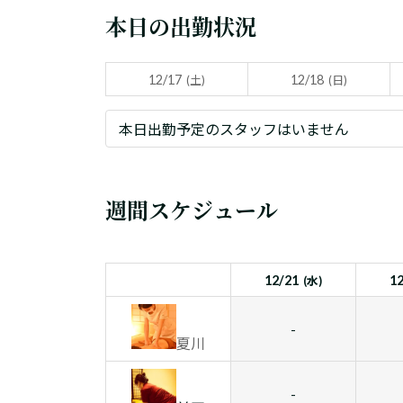
本日の出勤状況
12/17
12/18
(土)
(日)
本日出勤予定のスタッフはいません
週間スケジュール
12/21
1
(水)
-
夏川
-