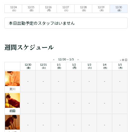
12/24
12/25
12/26
12/27
12/28
12/29
12/30
(土)
(日)
(月)
(火)
(水)
(木)
(金)
本日出勤予定のスタッフはいません
週間スケジュール
«
12/30 ~ 1/5
»
» 本日
12/30
12/31
1/1
1/2
1/3
1/4
1/5
(金)
(土)
(日)
(月)
(火)
(水)
(木)
-
-
-
-
-
-
-
夏川
-
-
-
-
-
-
-
前田
-
-
-
-
-
-
-