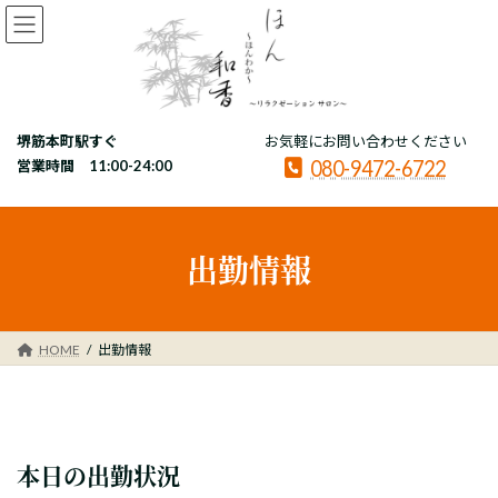
コ
ナ
ン
ビ
テ
ゲ
ン
ー
ツ
シ
へ
ョ
堺筋本町駅すぐ
お気軽にお問い合わせください
ス
ン
080-9472-6722
キ
に
営業時間 11:00-24:00
ッ
移
プ
動
出勤情報
HOME
出勤情報
本日の出勤状況