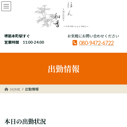
コ
ナ
ン
ビ
テ
ゲ
ン
ー
ツ
シ
へ
ョ
堺筋本町駅すぐ
お気軽にお問い合わせください
ス
ン
080-9472-6722
キ
に
営業時間 11:00-24:00
ッ
移
プ
動
出勤情報
HOME
出勤情報
本日の出勤状況