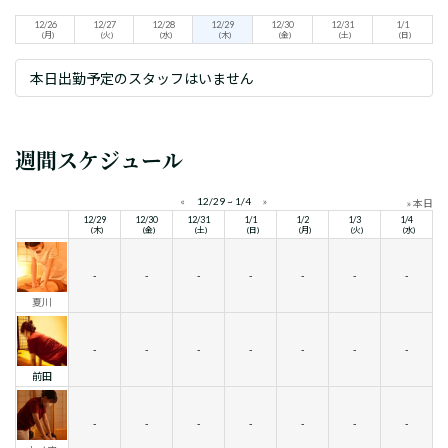
12/26
12/27
12/28
12/29
12/30
12/31
1/1
(月)
(火)
(水)
(木)
(金)
(土)
(日)
本日出勤予定のスタッフはいません
週間スケジュール
«
12/29 ~ 1/4
»
» 本日
12/29
12/30
12/31
1/1
1/2
1/3
1/4
(木)
(金)
(土)
(日)
(月)
(火)
(水)
-
-
-
-
-
-
-
夏川
-
-
-
-
-
-
-
前田
-
-
-
-
-
-
-