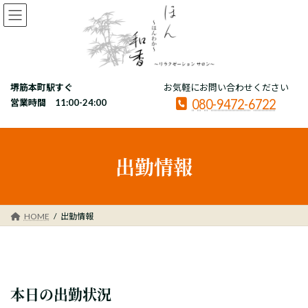
コ
ナ
ン
ビ
テ
ゲ
ン
ー
ツ
シ
へ
ョ
堺筋本町駅すぐ
お気軽にお問い合わせください
ス
ン
080-9472-6722
キ
に
営業時間 11:00-24:00
ッ
移
プ
動
出勤情報
HOME
出勤情報
本日の出勤状況