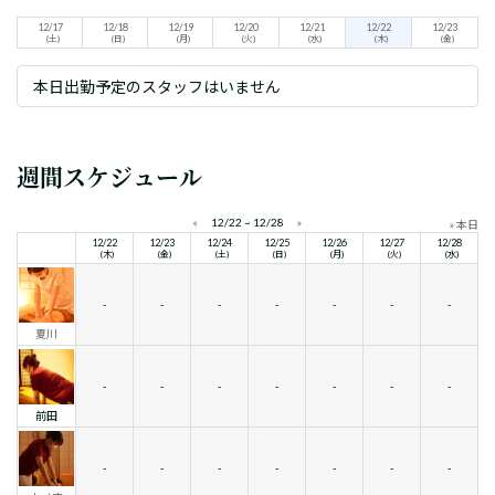
12/17
12/18
12/19
12/20
12/21
12/22
12/23
(土)
(日)
(月)
(火)
(水)
(木)
(金)
本日出勤予定のスタッフはいません
週間スケジュール
«
12/22 ~ 12/28
»
» 本日
12/22
12/23
12/24
12/25
12/26
12/27
12/28
(木)
(金)
(土)
(日)
(月)
(火)
(水)
-
-
-
-
-
-
-
夏川
-
-
-
-
-
-
-
前田
-
-
-
-
-
-
-