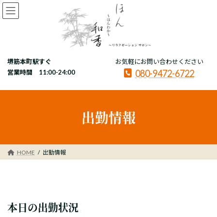
コ
ナ
ン
ビ
テ
ゲ
ン
ー
ツ
シ
へ
ョ
堺筋本町駅すぐ
お気軽にお問い合わせください
ス
ン
080-9472-6722
キ
に
営業時間 11:00-24:00
ッ
移
プ
動
出勤情報
HOME
出勤情報
本日の出勤状況