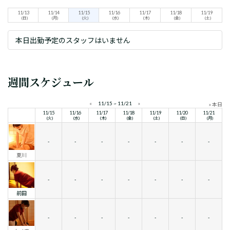
11/13
11/14
11/15
11/16
11/17
11/18
11/19
(日)
(月)
(火)
(水)
(木)
(金)
(土)
本日出勤予定のスタッフはいません
週間スケジュール
«
11/15 ~ 11/21
»
» 本日
11/15
11/16
11/17
11/18
11/19
11/20
11/21
(火)
(水)
(木)
(金)
(土)
(日)
(月)
-
-
-
-
-
-
-
夏川
-
-
-
-
-
-
-
前田
-
-
-
-
-
-
-