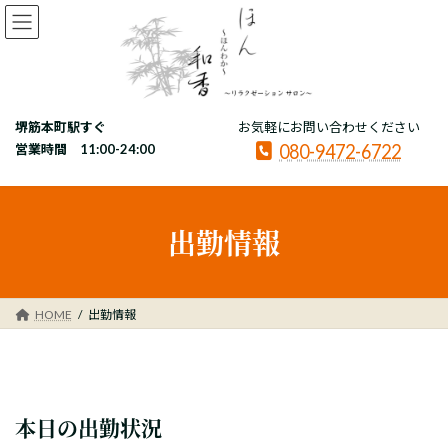
コ
ナ
ン
ビ
テ
ゲ
ン
ー
ツ
シ
へ
ョ
堺筋本町駅すぐ
お気軽にお問い合わせください
ス
ン
080-9472-6722
キ
に
営業時間 11:00-24:00
ッ
移
プ
動
出勤情報
HOME
出勤情報
本日の出勤状況