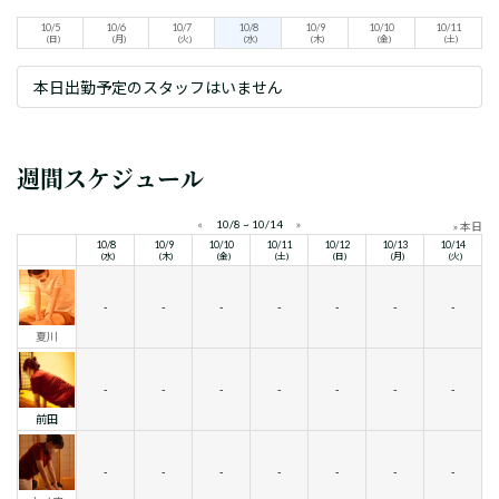
10/5
10/6
10/7
10/8
10/9
10/10
10/11
(日)
(月)
(火)
(水)
(木)
(金)
(土)
本日出勤予定のスタッフはいません
週間スケジュール
«
10/8 ~ 10/14
»
» 本日
10/8
10/9
10/10
10/11
10/12
10/13
10/14
(水)
(木)
(金)
(土)
(日)
(月)
(火)
-
-
-
-
-
-
-
夏川
-
-
-
-
-
-
-
前田
-
-
-
-
-
-
-