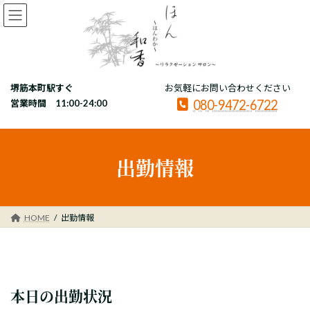
コ
ナ
ン
ビ
テ
ゲ
ン
ー
ツ
シ
へ
ョ
堺筋本町駅すぐ
お気軽にお問い合わせください
ス
ン
080-9472-6722
キ
に
営業時間 11:00-24:00
ッ
移
プ
動
出勤情報
HOME
出勤情報
本日の出勤状況