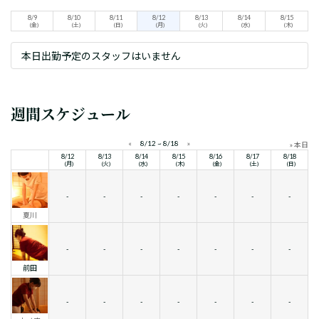
8/9
8/10
8/11
8/12
8/13
8/14
8/15
(金)
(土)
(日)
(月)
(火)
(水)
(木)
本日出勤予定のスタッフはいません
週間スケジュール
«
8/12 ~ 8/18
»
» 本日
8/12
8/13
8/14
8/15
8/16
8/17
8/18
(月)
(火)
(水)
(木)
(金)
(土)
(日)
-
-
-
-
-
-
-
夏川
-
-
-
-
-
-
-
前田
-
-
-
-
-
-
-