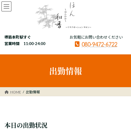
コ
ナ
ン
ビ
テ
ゲ
ン
ー
ツ
シ
へ
ョ
堺筋本町駅すぐ
お気軽にお問い合わせください
ス
ン
080-9472-6722
キ
に
営業時間 11:00-24:00
ッ
移
プ
動
出勤情報
HOME
出勤情報
本日の出勤状況