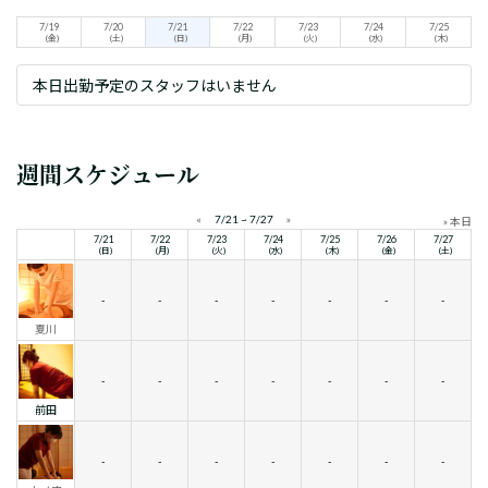
7/19
7/20
7/21
7/22
7/23
7/24
7/25
(金)
(土)
(日)
(月)
(火)
(水)
(木)
本日出勤予定のスタッフはいません
週間スケジュール
«
7/21 ~ 7/27
»
» 本日
7/21
7/22
7/23
7/24
7/25
7/26
7/27
(日)
(月)
(火)
(水)
(木)
(金)
(土)
-
-
-
-
-
-
-
夏川
-
-
-
-
-
-
-
前田
-
-
-
-
-
-
-