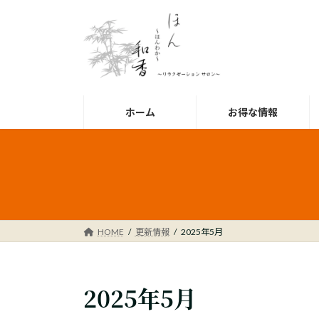
コ
ナ
ン
ビ
テ
ゲ
ン
ー
ツ
シ
へ
ョ
ス
ン
ホーム
お得な情報
キ
に
ッ
移
プ
動
HOME
更新情報
2025年5月
2025年5月