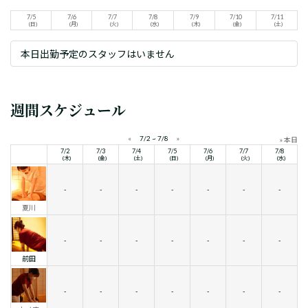
7/5
7/6
7/7
7/8
7/9
7/10
7/11
(日)
(月)
(火)
(水)
(木)
(金)
(土)
本日出勤予定のスタッフはいません
週間スケジュール
«
7/2 ~ 7/8
»
» 本日
7/2
7/3
7/4
7/5
7/6
7/7
7/8
(木)
(金)
(土)
(日)
(月)
(火)
(水)
-
-
-
-
-
-
-
夏川
-
-
-
-
-
-
-
前田
-
-
-
-
-
-
-