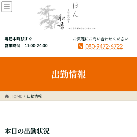
コ
ナ
ン
ビ
テ
ゲ
ン
ー
ツ
シ
へ
ョ
堺筋本町駅すぐ
お気軽にお問い合わせください
ス
ン
080-9472-6722
キ
に
営業時間 11:00-24:00
ッ
移
プ
動
出勤情報
HOME
出勤情報
本日の出勤状況