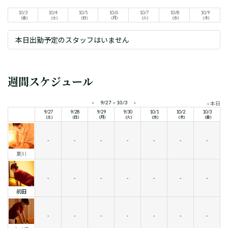
10/3
10/4
10/5
10/6
10/7
10/8
10/9
(金)
(土)
(日)
(月)
(火)
(水)
(木)
本日出勤予定のスタッフはいません
週間スケジュール
«
9/27 ~ 10/3
»
» 本日
9/27
9/28
9/29
9/30
10/1
10/2
10/3
(土)
(日)
(月)
(火)
(水)
(木)
(金)
-
-
-
-
-
-
-
夏川
-
-
-
-
-
-
-
前田
-
-
-
-
-
-
-