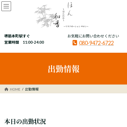
コ
ナ
ン
ビ
テ
ゲ
ン
ー
ツ
シ
へ
ョ
堺筋本町駅すぐ
お気軽にお問い合わせください
ス
ン
080-9472-6722
キ
に
営業時間 11:00-24:00
ッ
移
プ
動
出勤情報
HOME
出勤情報
本日の出勤状況