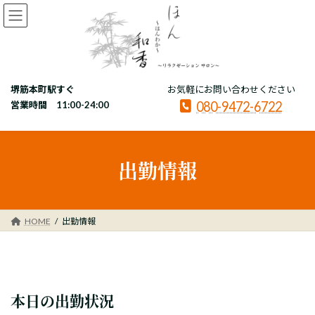
コ
ナ
ン
ビ
テ
ゲ
ン
ー
ツ
シ
へ
ョ
堺筋本町駅すぐ
お気軽にお問い合わせください
ス
ン
080-9472-6722
キ
に
営業時間 11:00-24:00
ッ
移
プ
動
出勤情報
HOME
出勤情報
本日の出勤状況