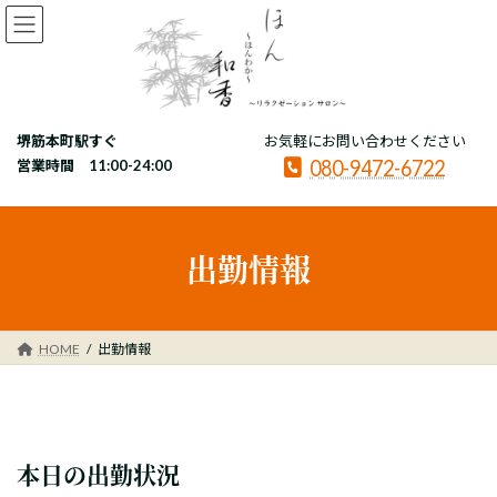
コ
ナ
ン
ビ
テ
ゲ
ン
ー
ツ
シ
へ
ョ
堺筋本町駅すぐ
お気軽にお問い合わせください
ス
ン
080-9472-6722
キ
に
営業時間 11:00-24:00
ッ
移
プ
動
出勤情報
HOME
出勤情報
本日の出勤状況