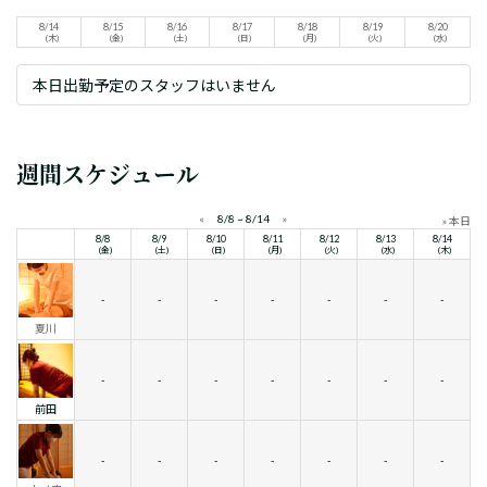
8/14
8/15
8/16
8/17
8/18
8/19
8/20
(木)
(金)
(土)
(日)
(月)
(火)
(水)
本日出勤予定のスタッフはいません
週間スケジュール
«
8/8 ~ 8/14
»
» 本日
8/8
8/9
8/10
8/11
8/12
8/13
8/14
(金)
(土)
(日)
(月)
(火)
(水)
(木)
-
-
-
-
-
-
-
夏川
-
-
-
-
-
-
-
前田
-
-
-
-
-
-
-