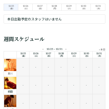
10/25
10/26
10/27
10/28
10/29
10/30
10/31
(金)
(土)
(日)
(月)
(火)
(水)
(木)
本日出勤予定のスタッフはいません
週間スケジュール
«
10/25 ~ 10/31
»
» 本日
10/25
10/26
10/27
10/28
10/29
10/30
10/31
(金)
(土)
(日)
(月)
(火)
(水)
(木)
-
-
-
-
-
-
-
夏川
-
-
-
-
-
-
-
前田
-
-
-
-
-
-
-