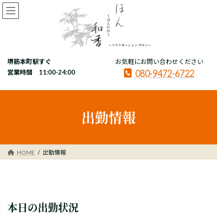
コ
ナ
ン
ビ
テ
ゲ
ン
ー
ツ
シ
へ
ョ
堺筋本町駅すぐ
お気軽にお問い合わせください
ス
ン
080-9472-6722
キ
に
営業時間 11:00-24:00
ッ
移
プ
動
出勤情報
HOME
出勤情報
本日の出勤状況