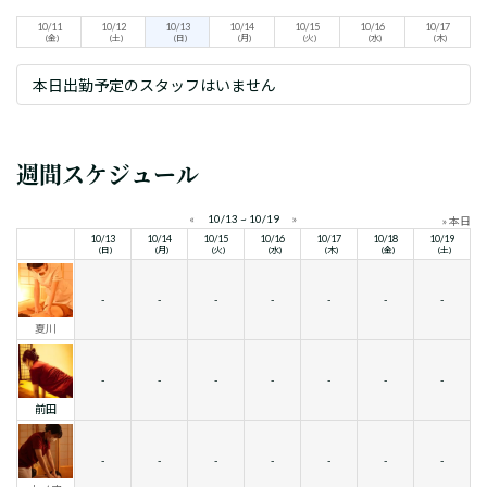
10/11
10/12
10/13
10/14
10/15
10/16
10/17
(金)
(土)
(日)
(月)
(火)
(水)
(木)
本日出勤予定のスタッフはいません
週間スケジュール
«
10/13 ~ 10/19
»
» 本日
10/13
10/14
10/15
10/16
10/17
10/18
10/19
(日)
(月)
(火)
(水)
(木)
(金)
(土)
-
-
-
-
-
-
-
夏川
-
-
-
-
-
-
-
前田
-
-
-
-
-
-
-