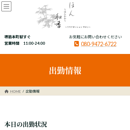
コ
ナ
ン
ビ
テ
ゲ
ン
ー
ツ
シ
へ
ョ
堺筋本町駅すぐ
お気軽にお問い合わせください
ス
ン
080-9472-6722
キ
に
営業時間 11:00-24:00
ッ
移
プ
動
出勤情報
HOME
出勤情報
本日の出勤状況