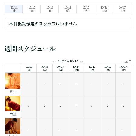
10/11
10/12
10/13
10/14
10/15
10/16
10/17
(金)
(土)
(日)
(月)
(火)
(水)
(木)
本日出勤予定のスタッフはいません
週間スケジュール
«
10/11 ~ 10/17
»
» 本日
10/11
10/12
10/13
10/14
10/15
10/16
10/17
(金)
(土)
(日)
(月)
(火)
(水)
(木)
-
-
-
-
-
-
-
夏川
-
-
-
-
-
-
-
前田
-
-
-
-
-
-
-