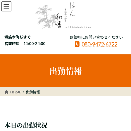
コ
ナ
ン
ビ
テ
ゲ
ン
ー
ツ
シ
へ
ョ
堺筋本町駅すぐ
お気軽にお問い合わせください
ス
ン
080-9472-6722
キ
に
営業時間 11:00-24:00
ッ
移
プ
動
出勤情報
HOME
出勤情報
本日の出勤状況