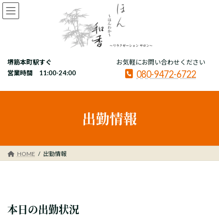
コ
ナ
ン
ビ
テ
ゲ
ン
ー
ツ
シ
へ
ョ
堺筋本町駅すぐ
お気軽にお問い合わせください
ス
ン
080-9472-6722
キ
に
営業時間 11:00-24:00
ッ
移
プ
動
出勤情報
HOME
出勤情報
本日の出勤状況