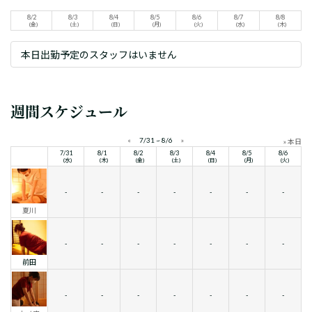
8/2
8/3
8/4
8/5
8/6
8/7
8/8
(金)
(土)
(日)
(月)
(火)
(水)
(木)
本日出勤予定のスタッフはいません
週間スケジュール
«
7/31 ~ 8/6
»
» 本日
7/31
8/1
8/2
8/3
8/4
8/5
8/6
(水)
(木)
(金)
(土)
(日)
(月)
(火)
-
-
-
-
-
-
-
夏川
-
-
-
-
-
-
-
前田
-
-
-
-
-
-
-