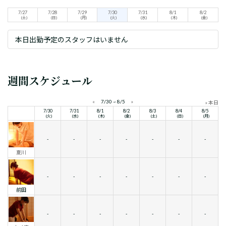
7/27
7/28
7/29
7/30
7/31
8/1
8/2
(土)
(日)
(月)
(火)
(水)
(木)
(金)
本日出勤予定のスタッフはいません
週間スケジュール
«
7/30 ~ 8/5
»
» 本日
7/30
7/31
8/1
8/2
8/3
8/4
8/5
(火)
(水)
(木)
(金)
(土)
(日)
(月)
-
-
-
-
-
-
-
夏川
-
-
-
-
-
-
-
前田
-
-
-
-
-
-
-