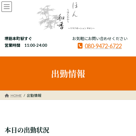
コ
ナ
ン
ビ
テ
ゲ
ン
ー
ツ
シ
へ
ョ
堺筋本町駅すぐ
お気軽にお問い合わせください
ス
ン
080-9472-6722
キ
に
営業時間 11:00-24:00
ッ
移
プ
動
出勤情報
HOME
出勤情報
本日の出勤状況