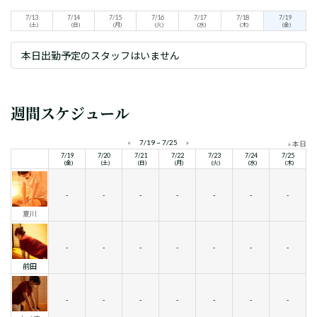
7/13
7/14
7/15
7/16
7/17
7/18
7/19
(土)
(日)
(月)
(火)
(水)
(木)
(金)
本日出勤予定のスタッフはいません
週間スケジュール
«
7/19 ~ 7/25
»
» 本日
7/19
7/20
7/21
7/22
7/23
7/24
7/25
(金)
(土)
(日)
(月)
(火)
(水)
(木)
-
-
-
-
-
-
-
夏川
-
-
-
-
-
-
-
前田
-
-
-
-
-
-
-