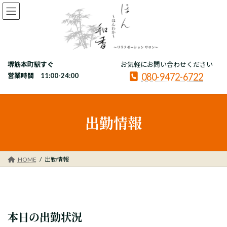
コ
ナ
ン
ビ
テ
ゲ
ン
ー
ツ
シ
へ
ョ
堺筋本町駅すぐ
お気軽にお問い合わせください
ス
ン
080-9472-6722
キ
に
営業時間 11:00-24:00
ッ
移
プ
動
出勤情報
HOME
出勤情報
本日の出勤状況