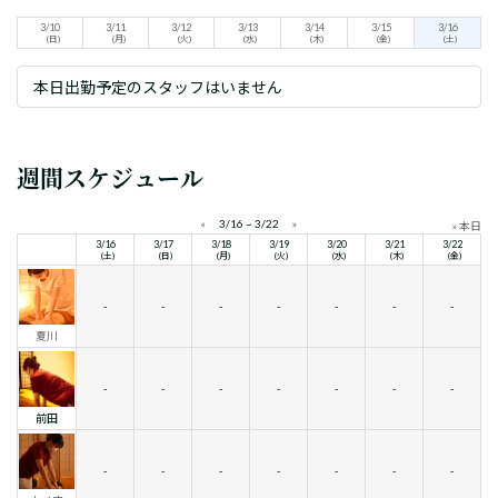
3/10
3/11
3/12
3/13
3/14
3/15
3/16
(日)
(月)
(火)
(水)
(木)
(金)
(土)
本日出勤予定のスタッフはいません
週間スケジュール
«
3/16 ~ 3/22
»
» 本日
3/16
3/17
3/18
3/19
3/20
3/21
3/22
(土)
(日)
(月)
(火)
(水)
(木)
(金)
-
-
-
-
-
-
-
夏川
-
-
-
-
-
-
-
前田
-
-
-
-
-
-
-