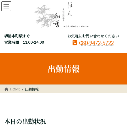
コ
ナ
ン
ビ
テ
ゲ
ン
ー
ツ
シ
へ
ョ
堺筋本町駅すぐ
お気軽にお問い合わせください
ス
ン
080-9472-6722
キ
に
営業時間 11:00-24:00
ッ
移
プ
動
出勤情報
HOME
出勤情報
本日の出勤状況