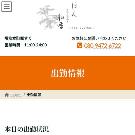
コ
ナ
ン
ビ
テ
ゲ
ン
ー
ツ
シ
へ
ョ
堺筋本町駅すぐ
お気軽にお問い合わせください
ス
ン
080-9472-6722
キ
に
営業時間 11:00-24:00
ッ
移
プ
動
出勤情報
HOME
出勤情報
本日の出勤状況