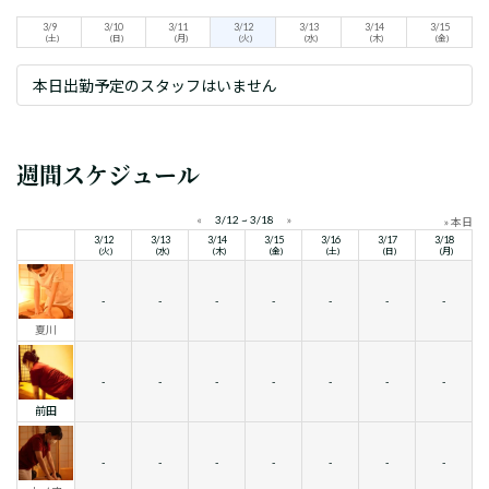
3/9
3/10
3/11
3/12
3/13
3/14
3/15
(土)
(日)
(月)
(火)
(水)
(木)
(金)
本日出勤予定のスタッフはいません
週間スケジュール
«
3/12 ~ 3/18
»
» 本日
3/12
3/13
3/14
3/15
3/16
3/17
3/18
(火)
(水)
(木)
(金)
(土)
(日)
(月)
-
-
-
-
-
-
-
夏川
-
-
-
-
-
-
-
前田
-
-
-
-
-
-
-