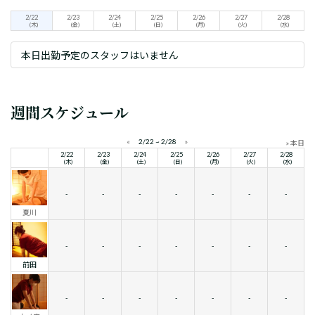
2/22
2/23
2/24
2/25
2/26
2/27
2/28
(木)
(金)
(土)
(日)
(月)
(火)
(水)
本日出勤予定のスタッフはいません
週間スケジュール
«
2/22 ~ 2/28
»
» 本日
2/22
2/23
2/24
2/25
2/26
2/27
2/28
(木)
(金)
(土)
(日)
(月)
(火)
(水)
-
-
-
-
-
-
-
夏川
-
-
-
-
-
-
-
前田
-
-
-
-
-
-
-