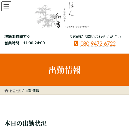
コ
ナ
ン
ビ
テ
ゲ
ン
ー
ツ
シ
へ
ョ
堺筋本町駅すぐ
お気軽にお問い合わせください
ス
ン
080-9472-6722
キ
に
営業時間 11:00-24:00
ッ
移
プ
動
出勤情報
HOME
出勤情報
本日の出勤状況