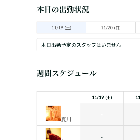
本日の出勤状況
11/19
11/20
(土)
(日)
本日出勤予定のスタッフはいません
週間スケジュール
11/19
1
(土)
-
夏川
-