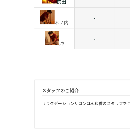
前田
-
木ノ内
-
沖
スタッフのご紹介
リラクゼーションサロンほん和香のスタッフを