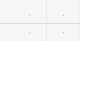
-
-
-
-