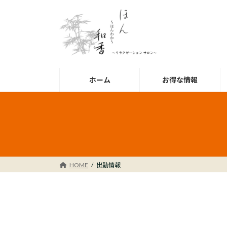
コ
ナ
ン
ビ
テ
ゲ
ン
ー
ツ
シ
へ
ョ
ス
ン
ホーム
お得な情報
キ
に
ッ
移
プ
動
HOME
出勤情報